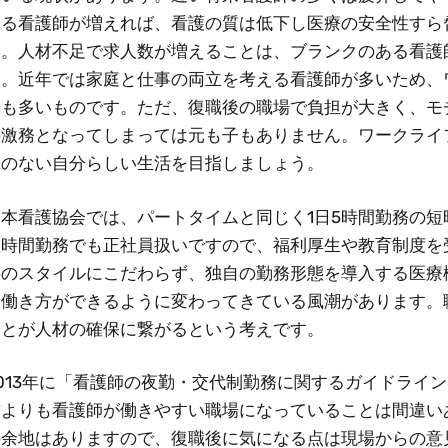
する看護師が増えれば、看護の質は低下し医療の安全性すら
す。人材不足で求人数が増えることは、ブランクのある看護
す。近年では家庭と仕事の両立を考える看護師が多いため、
会も多いものです。ただ、復職後の職場で負担が大きく、モ
の激務となってしまっては元も子もありません。ワークライ
安のない自分らしい生活を目指しましょう。
日本看護協会では、パートタイムと同じく1日5時間勤務の
短時間勤務でも正社員扱いですので、福利厚生や教育制度を
存のスタイルにこだわらず、独自の勤務形態を導入する医療
な働き方ができるように変わってきている風潮があります。
ことが人材の確保に繋がるという考えです。
2013年に「看護師の夜勤・交代制勤務に関するガイドライ
前よりも看護師が働きやすい職場になっていることは間違い
の余地はありますので、復職後に気になる点は現場からの意